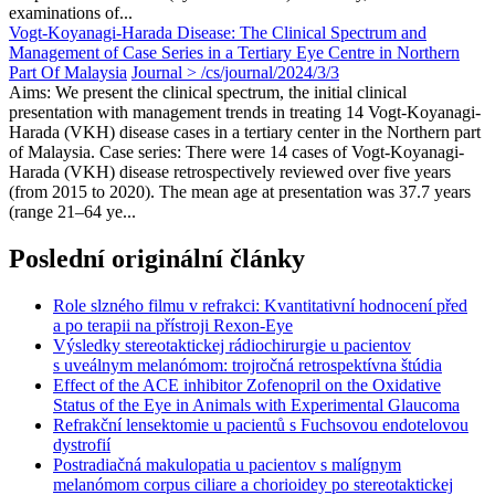
examinations of...
Vogt-Koyanagi-Harada Disease: The Clinical Spectrum and
Management of Case Series in a Tertiary Eye Centre in Northern
Part Of Malaysia
Journal > /cs/journal/2024/3/3
Aims: We present the clinical spectrum, the initial clinical
presentation with management trends in treating 14 Vogt-Koyanagi-
Harada (VKH) disease cases in a tertiary center in the Northern part
of Malaysia. Case series: There were 14 cases of Vogt-Koyanagi-
Harada (VKH) disease retrospectively reviewed over five years
(from 2015 to 2020). The mean age at presentation was 37.7 years
(range 21–64 ye...
Poslední originální články
Role slzného filmu v refrakci: Kvantitativní hodnocení před
a po terapii na přístroji Rexon-Eye
Výsledky stereotaktickej rádiochirurgie u pacientov
s uveálnym melanómom: trojročná retrospektívna štúdia
Effect of the ACE inhibitor Zofenopril on the Oxidative
Status of the Eye in Animals with Experimental Glaucoma
Refrakční lensektomie u pacientů s Fuchsovou endotelovou
dystrofií
Postradiačná makulopatia u pacientov s malígnym
melanómom corpus ciliare a chorioidey po stereotaktickej