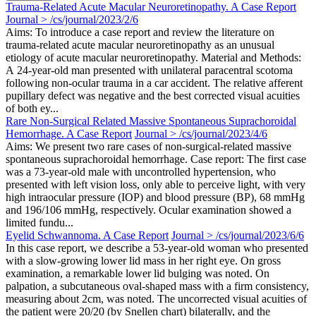
Trauma-Related Acute Macular Neuroretinopathy. A Case Report
Journal > /cs/journal/2023/2/6
Aims: To introduce a case report and review the literature on
trauma-related acute macular neuroretinopathy as an unusual
etiology of acute macular neuroretinopathy. Material and Methods:
A 24-year-old man presented with unilateral paracentral scotoma
following non-ocular trauma in a car accident. The relative afferent
pupillary defect was negative and the best corrected visual acuities
of both ey...
Rare Non-Surgical Related Massive Spontaneous Suprachoroidal
Hemorrhage. A Case Report
Journal > /cs/journal/2023/4/6
Aims: We present two rare cases of non-surgical-related massive
spontaneous suprachoroidal hemorrhage. Case report: The first case
was a 73-year-old male with uncontrolled hypertension, who
presented with left vision loss, only able to perceive light, with very
high intraocular pressure (IOP) and blood pressure (BP), 68 mmHg
and 196/106 mmHg, respectively. Ocular examination showed a
limited fundu...
Eyelid Schwannoma. A Case Report
Journal > /cs/journal/2023/6/6
In this case report, we describe a 53-year-old woman who presented
with a slow-growing lower lid mass in her right eye. On gross
examination, a remarkable lower lid bulging was noted. On
palpation, a subcutaneous oval-shaped mass with a firm consistency,
measuring about 2cm, was noted. The uncorrected visual acuities of
the patient were 20/20 (by Snellen chart) bilaterally, and the