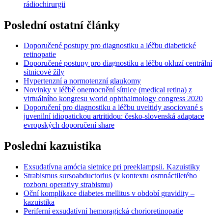
rádiochirurgii
Poslední ostatní články
Doporučené postupy pro diagnostiku a léčbu diabetické
retinopatie
Doporučené postupy pro diagnostiku a léčbu okluzí centrální
sítnicové žíly
Hypertenzní a normotenzní glaukomy
Novinky v léčbě onemocnění sítnice (medical retina) z
virtuálního kongresu world ophthalmology congress 2020
Doporučení pro diagnostiku a léčbu uveitidy asociované s
juvenilní idiopatickou artritidou: česko-slovenská adaptace
evropských doporučení share
Poslední kazuistika
Exsudatívna amócia sietnice pri preeklampsii. Kazuistiky
Strabismus sursoabductorius (v kontextu osmnáctiletého
rozboru operativy strabismu)
Oční komplikace diabetes mellitus v období gravidity –
kazuistika
Periferní exsudatívní hemoragická chorioretinopatie