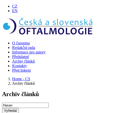
CZ
EN
O časopisu
Redakční rada
Informace pro autory
Předplatné
Archiv článků
Kontakty
Před tiskem
Home - CS
Archiv článků
Archiv článků
Vyhledat