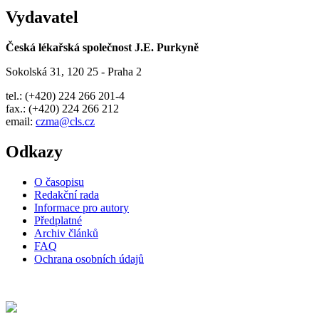
Vydavatel
Česká lékařská společnost J.E. Purkyně
Sokolská 31, 120 25 - Praha 2
tel.: (+420) 224 266 201-4
fax.: (+420) 224 266 212
email:
czma@cls.cz
Odkazy
O časopisu
Redakční rada
Informace pro autory
Předplatné
Archiv článků
FAQ
Ochrana osobních údajů