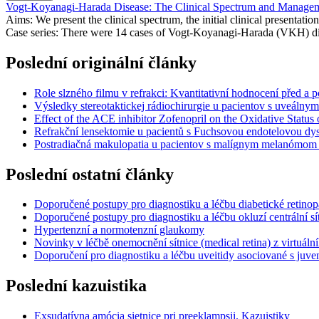
Vogt-Koyanagi-Harada Disease: The Clinical Spectrum and Managemen
Aims: We present the clinical spectrum, the initial clinical presentat
Case series: There were 14 cases of Vogt-Koyanagi-Harada (VKH) dise
Poslední originální články
Role slzného filmu v refrakci: Kvantitativní hodnocení před a p
Výsledky stereotaktickej rádiochirurgie u pacientov s uveálny
Effect of the ACE inhibitor Zofenopril on the Oxidative Statu
Refrakční lensektomie u pacientů s Fuchsovou endotelovou dyst
Postradiačná makulopatia u pacientov s malígnym melanómom cor
Poslední ostatní články
Doporučené postupy pro diagnostiku a léčbu diabetické retinop
Doporučené postupy pro diagnostiku a léčbu okluzí centrální sí
Hypertenzní a normotenzní glaukomy
Novinky v léčbě onemocnění sítnice (medical retina) z virtuá
Doporučení pro diagnostiku a léčbu uveitidy asociované s juven
Poslední kazuistika
Exsudatívna amócia sietnice pri preeklampsii. Kazuistiky