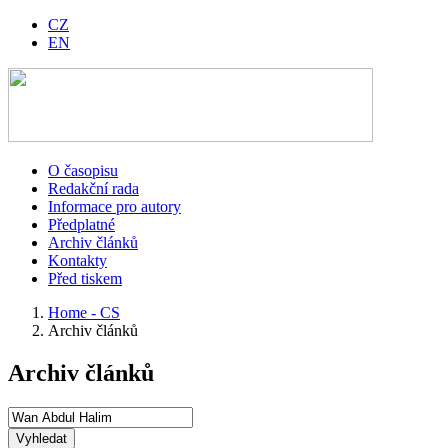
CZ
EN
O časopisu
Redakční rada
Informace pro autory
Předplatné
Archiv článků
Kontakty
Před tiskem
Home - CS
Archiv článků
Archiv článků
Vyhledat