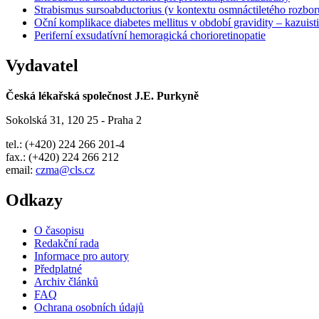
Strabismus sursoabductorius (v kontextu osmnáctiletého rozbor
Oční komplikace diabetes mellitus v období gravidity – kazuist
Periferní exsudatívní hemoragická chorioretinopatie
Vydavatel
Česká lékařská společnost J.E. Purkyně
Sokolská 31, 120 25 - Praha 2
tel.: (+420) 224 266 201-4
fax.: (+420) 224 266 212
email:
czma@cls.cz
Odkazy
O časopisu
Redakční rada
Informace pro autory
Předplatné
Archiv článků
FAQ
Ochrana osobních údajů