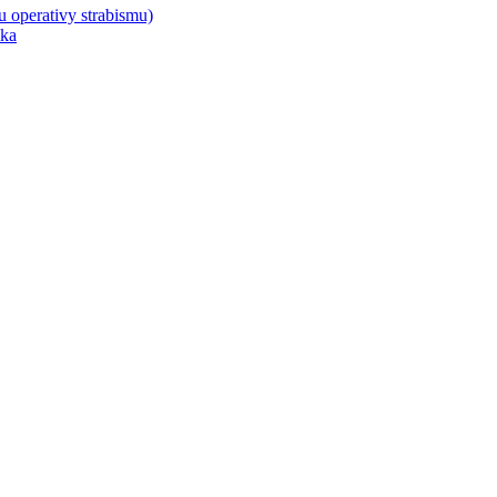
u operativy strabismu)
ika