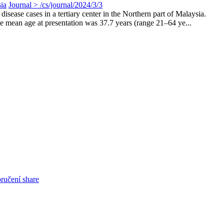
ia
Journal > /cs/journal/2024/3/3
sease cases in a tertiary center in the Northern part of Malaysia.
 mean age at presentation was 37.7 years (range 21–64 ye...
oručení share