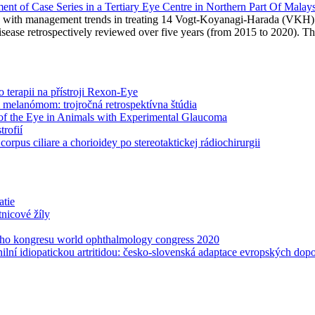
t of Case Series in a Tertiary Eye Centre in Northern Part Of Malays
ion with management trends in treating 14 Vogt-Koyanagi-Harada (VKH) di
ase retrospectively reviewed over five years (from 2015 to 2020). The
o terapii na přístroji Rexon-Eye
m melanómom: trojročná retrospektívna štúdia
s of the Eye in Animals with Experimental Glaucoma
rofií
pus ciliare a chorioidey po stereotaktickej rádiochirurgii
atie
tnicové žíly
lního kongresu world ophthalmology congress 2020
ilní idiopatickou artritidou: česko-slovenská adaptace evropských dop