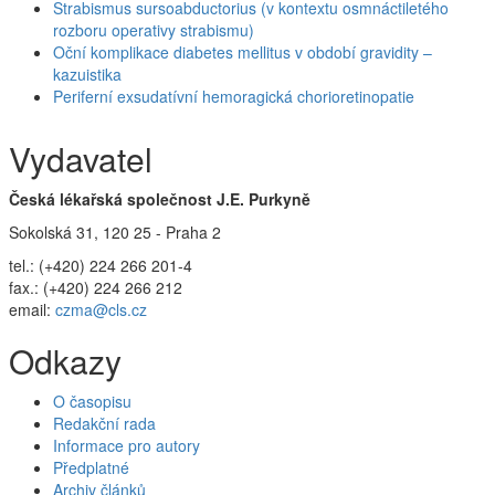
Strabismus sursoabductorius (v kontextu osmnáctiletého
rozboru operativy strabismu)
Oční komplikace diabetes mellitus v období gravidity –
kazuistika
Periferní exsudatívní hemoragická chorioretinopatie
Vydavatel
Česká lékařská společnost J.E. Purkyně
Sokolská 31, 120 25 - Praha 2
tel.: (+420) 224 266 201-4
fax.: (+420) 224 266 212
email:
czma@cls.cz
Odkazy
O časopisu
Redakční rada
Informace pro autory
Předplatné
Archiv článků