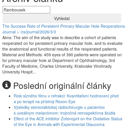
Vyhledat
The Success Rate of Persistent Primary Macular Hole Reoperations
Journal > /cs/journal/2026/3/3
Aims: The aim of the study was to describe a cohort of patients
reoperated on for persistent primary macular hole, and to evaluate
the anatomical and functional results of the reoperated patients.
Material and Methods: 459 eyes of 390 patients were operated on
for primary macular hole at Department of Ophthalmology, 3rd
Faculty of Medicine, Charles University, Kralovske Vinohrady
University Hospit...
Poslední originální články
Role slzného filmu v refrakci: Kvantitativní hodnocení před
a po terapii na přístroji Rexon-Eye
Výsledky stereotaktickej rádiochirurgie u pacientov
s uveálnym melanómom: trojročná retrospektívna štúdia
Effect of the ACE inhibitor Zofenopril on the Oxidative Status
of the Eye in Animals with Experimental Glaucoma