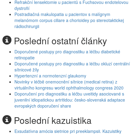
Refrakční lensektomie u pacientů s Fuchsovou endotelovou
dystrofií
Postradiačná makulopatia u pacientov s malígnym
melanómom corpus ciliare a chorioidey po stereotaktickej
rádiochirurgii
Poslední ostatní články
Doporučené postupy pro diagnostiku a léčbu diabetické
retinopatie
Doporučené postupy pro diagnostiku a léčbu okluzí centrální
sítnicové žíly
Hypertenzní a normotenzní glaukomy
Novinky v léčbě onemocnění sítnice (medical retina) z
virtuálního kongresu world ophthalmology congress 2020
Doporučení pro diagnostiku a léčbu uveitidy asociované s
juvenilní idiopatickou artritidou: česko-slovenská adaptace
evropských doporučení share
Poslední kazuistika
Exsudatívna amócia sietnice pri preeklampsii. Kazuistiky