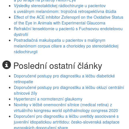
Výsledky stereotaktickej rádiochirurgie u pacientov
s uveálnym melanómom: trojročná retrospektívna štúdia
Effect of the ACE inhibitor Zofenopril on the Oxidative Status
of the Eye in Animals with Experimental Glaucoma
Refrakční lensektomie u pacientů s Fuchsovou endotelovou
dystrofií
Postradiačná makulopatia u pacientov s malígnym
melanómom corpus ciliare a chorioidey po stereotaktickej
rádiochirurgii
Poslední ostatní články
Doporučené postupy pro diagnostiku a léčbu diabetické
retinopatie
Doporučené postupy pro diagnostiku a léčbu okluzí centrální
sítnicové žíly
Hypertenzní a normotenzní glaukomy
Novinky v léčbě onemocnění sítnice (medical retina) z
virtuálního kongresu world ophthalmology congress 2020
Doporučení pro diagnostiku a léčbu uveitidy asociované s
juvenilní idiopatickou artritidou: česko-slovenská adaptace
evropských doporučení share