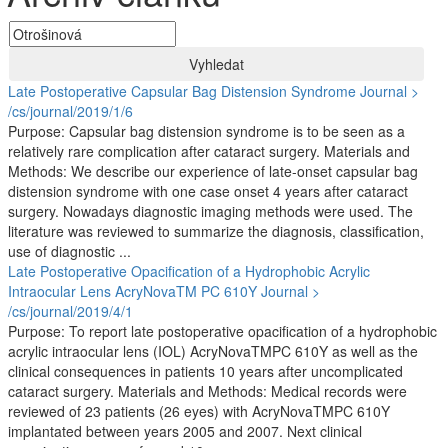
Vyhledat
Late Postoperative Capsular Bag Distension Syndrome
Journal >
/cs/journal/2019/1/6
Purpose: Capsular bag distension syndrome is to be seen as a
relatively rare complication after cataract surgery. Materials and
Methods: We describe our experience of late-onset capsular bag
distension syndrome with one case onset 4 years after cataract
surgery. Nowadays diagnostic imaging methods were used. The
literature was reviewed to summarize the diagnosis, classification,
use of diagnostic ...
Late Postoperative Opacification of a Hydrophobic Acrylic
Intraocular Lens AcryNovaTM PC 610Y
Journal >
/cs/journal/2019/4/1
Purpose: To report late postoperative opacification of a hydrophobic
acrylic intraocular lens (IOL) AcryNovaTMPC 610Y as well as the
clinical consequences in patients 10 years after uncomplicated
cataract surgery. Materials and Methods: Medical records were
reviewed of 23 patients (26 eyes) with AcryNovaTMPC 610Y
implantated between years 2005 and 2007. Next clinical