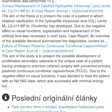
examination was performed 10 y...
Correct Replacement of Calcified Hydrophilic Intraocular Lens Lentis
M+ LS-313 MF30. A Case Report
Journal > /cs/journal/2024/3/6
The aim of the thesis is to present the case of a patient in whom
bilateral calcification of the hydrophilic intraocular lens (IOL) Lentis
M+ LS-313 MF30 (Oculentis) has developed. Due to the negative
effect on visual functions, explantation and replacement of the
artificial lens was necessary in both eyes. Case Report: An overview
of the available literature summarized the diagnostics, current ex...
Failure of Primary Posterior Continuous Curvilinear Capsulorhexis?
A Case Report
Journal > /cs/journal/2025/4/6
The aim of the study is to present the possible development of
proliferative secondary cataracts in the unique case of a patient
having undergone premium cataract surgery with preventive primary
posterior continuous curvilinear capsulorhexis (PCCC). Due to the
negative effect on visual functions, it was decided to treat the patient
with an Nd:YAG laser, which was successful with minimal energy
but...
Poslední originální články
Role slzného filmu v refrakci: Kvantitativní hodnocení před
a po terapii na přístroji Rexon-Eye