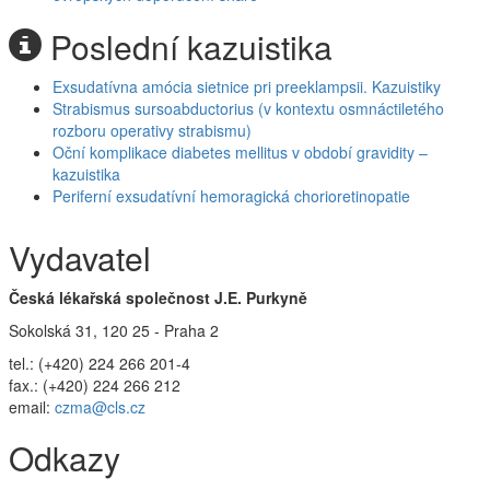
Poslední kazuistika
Exsudatívna amócia sietnice pri preeklampsii. Kazuistiky
Strabismus sursoabductorius (v kontextu osmnáctiletého
rozboru operativy strabismu)
Oční komplikace diabetes mellitus v období gravidity –
kazuistika
Periferní exsudatívní hemoragická chorioretinopatie
Vydavatel
Česká lékařská společnost J.E. Purkyně
Sokolská 31, 120 25 - Praha 2
tel.: (+420) 224 266 201-4
fax.: (+420) 224 266 212
email:
czma@cls.cz
Odkazy