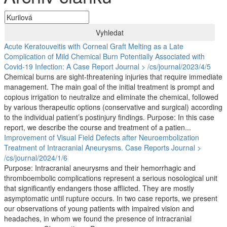
Vyhledat
Acute Keratouveitis with Corneal Graft Melting as a Late
Complication of Mild Chemical Burn Potentially Associated with
Covid-19 Infection: A Case Report
Journal > /cs/journal/2023/4/5
Chemical burns are sight-threatening injuries that require immediate
management. The main goal of the initial treatment is prompt and
copious irrigation to neutralize and eliminate the chemical, followed
by various therapeutic options (conservative and surgical) according
to the individual patient’s postinjury findings. Purpose: In this case
report, we describe the course and treatment of a patien...
Improvement of Visual Field Defects after Neuroembolization
Treatment of Intracranial Aneurysms. Case Reports
Journal >
/cs/journal/2024/1/6
Purpose: Intracranial aneurysms and their hemorrhagic and
thromboembolic complications represent a serious nosological unit
that significantly endangers those afflicted. They are mostly
asymptomatic until rupture occurs. In two case reports, we present
our observations of young patients with impaired vision and
headaches, in whom we found the presence of intracranial