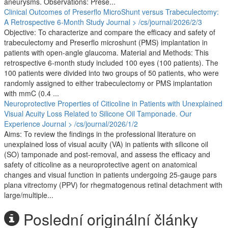
aneurysms. Observations: Prese...
Clinical Outcomes of Preserflo MicroShunt versus Trabeculectomy:
A Retrospective 6-Month Study
Journal > /cs/journal/2026/2/3
Objective: To characterize and compare the efficacy and safety of
trabeculectomy and Preserflo microshunt (PMS) implantation in
patients with open-angle glaucoma. Material and Methods: This
retrospective 6-month study included 100 eyes (100 patients). The
100 patients were divided into two groups of 50 patients, who were
randomly assigned to either trabeculectomy or PMS implantation
with mmC (0.4 ...
Neuroprotective Properties of Citicoline in Patients with Unexplained
Visual Acuity Loss Related to Silicone Oil Tamponade. Our
Experience
Journal > /cs/journal/2026/1/2
Aims: To review the findings in the professional literature on
unexplained loss of visual acuity (VA) in patients with silicone oil
(SO) tamponade and post-removal, and assess the efficacy and
safety of citicoline as a neuroprotective agent on anatomical
changes and visual function in patients undergoing 25-gauge pars
plana vitrectomy (PPV) for rhegmatogenous retinal detachment with
large/multiple...
Poslední originální články