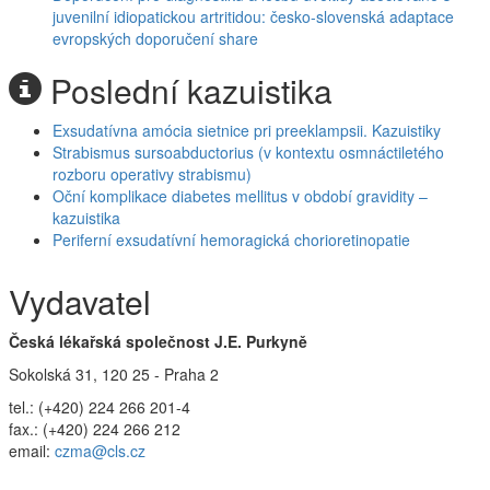
juvenilní idiopatickou artritidou: česko-slovenská adaptace
evropských doporučení share
Poslední kazuistika
Exsudatívna amócia sietnice pri preeklampsii. Kazuistiky
Strabismus sursoabductorius (v kontextu osmnáctiletého
rozboru operativy strabismu)
Oční komplikace diabetes mellitus v období gravidity –
kazuistika
Periferní exsudatívní hemoragická chorioretinopatie
Vydavatel
Česká lékařská společnost J.E. Purkyně
Sokolská 31, 120 25 - Praha 2
tel.: (+420) 224 266 201-4
fax.: (+420) 224 266 212
email:
czma@cls.cz