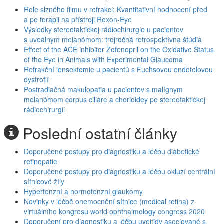
Role slzného filmu v refrakci: Kvantitativní hodnocení před
a po terapii na přístroji Rexon-Eye
Výsledky stereotaktickej rádiochirurgie u pacientov
s uveálnym melanómom: trojročná retrospektívna štúdia
Effect of the ACE inhibitor Zofenopril on the Oxidative Status
of the Eye in Animals with Experimental Glaucoma
Refrakční lensektomie u pacientů s Fuchsovou endotelovou
dystrofií
Postradiačná makulopatia u pacientov s malígnym
melanómom corpus ciliare a chorioidey po stereotaktickej
rádiochirurgii
Poslední ostatní články
Doporučené postupy pro diagnostiku a léčbu diabetické
retinopatie
Doporučené postupy pro diagnostiku a léčbu okluzí centrální
sítnicové žíly
Hypertenzní a normotenzní glaukomy
Novinky v léčbě onemocnění sítnice (medical retina) z
virtuálního kongresu world ophthalmology congress 2020
Doporučení pro diagnostiku a léčbu uveitidy asociované s